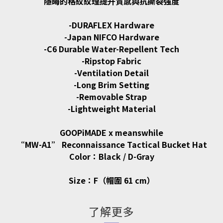
隱晦的格紋紋理提升質感與抗撕裂強度
-DURAFLEX Hardware
-Japan NIFCO Hardware
-C6 Durable Water-Repellent Tech
-Ripstop Fabric
-Ventilation Detail
-Long Brim Setting
-Removable Strap
-Lightweight Material
GOOPiMADE x meanswhile
“MW-A1” Reconnaissance Tactical Bucket Hat
Color：Black / D-Gray
Size：F（帽圍 61 cm）
了解更多