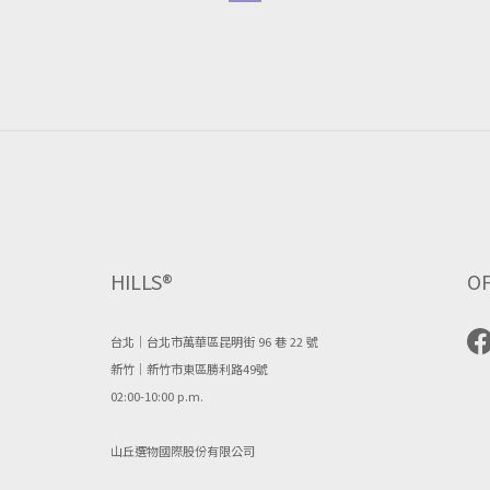
HILLS®
OF
台北｜台北市萬華區昆明街 96 巷 22 號
新竹｜新竹市東區勝利路49號
02:00-10:00 p.m.
山丘選物國際股份有限公司