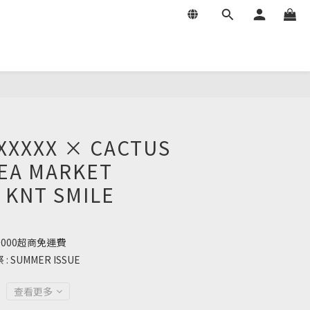
XXXXX × CACTUS
EA MARKET
 KNT SMILE
000超商免運費
SUMMER ISSUE
查看更多