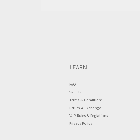
LEARN
FAQ
Visit Us
Terms & Conditions
Return & Exchange
V.I.P. Rules & Reglations
Privacy Policy