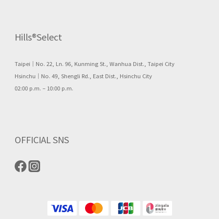
Hills®Select
Taipei｜No. 22, Ln. 96, Kunming St., Wanhua Dist., Taipei City
Hsinchu｜No. 49, Shengli Rd., East Dist., Hsinchu City
02:00 p.m. – 10:00 p.m.
OFFICIAL SNS