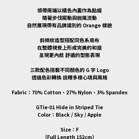
領帶兩端以橘色內裏作為點綴
隨著步伐擺動與微風流動
自然展現帶有品牌識別的 Orange 樣貌
斜條紋造型搭配同色系底布
在整體視覺上形成完美的和諧
呈現更內斂 舒適的型態表現
三款配色搭載不同顏色的 G 字 Logo
透過色彩轉換 詮釋多樣心境與風格
Fabric：70% Cotton、27% Nylon、3% Spandex
GTie-01 Hide in Striped Tie
Color：Black / Sky / Apple
Size：F
（Full Length 152cm）