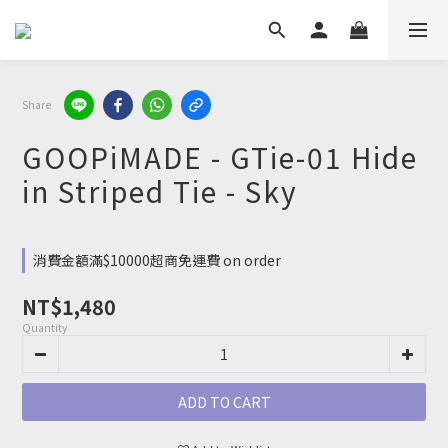
Share
GOOPiMADE - GTie-01 Hide
in Striped Tie - Sky
消費金額滿$10000超商免運費 on order
NT$1,480
Quantity
ADD TO CART