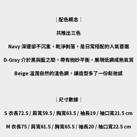
｜配色概念｜
共推出三色
Navy 深邃卻不沉重，乾淨俐落，是日常搭配的人氣首選
D-Gray 介於黑與藍之間，帶有微妙平衡，展現低調成熟氣質
Beige 溫潤自然的淺色調，讓造型多了一份鬆弛感
｜尺寸數據｜
S 衣長72.5 / 肩寬59.5 / 胸寬63.5 / 袖長19 / 袖口寬21.5 cm
M 衣長75 / 肩寬61.5 / 胸寬65.5 / 袖長20 / 袖口寬22.5 cm