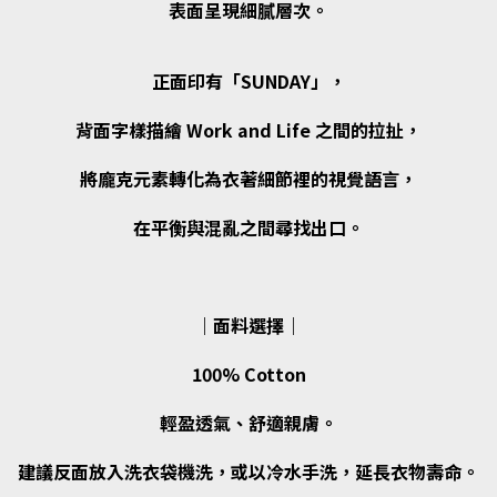
表面呈現細膩層次。
正面印有「SUNDAY」，
背面字樣描繪 Work and Life 之間的拉扯，
將龐克元素轉化為衣著細節裡的視覺語言，
在平衡與混亂之間尋找出口。
｜面料選擇｜
100% Cotton
輕盈透氣、舒適親膚。
建議反面放入洗衣袋機洗，或以冷水手洗，延長衣物壽命。