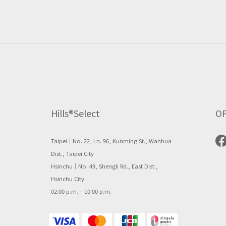
Hills®Select
OF
Taipei｜No. 22, Ln. 96, Kunming St., Wanhua
Dist., Taipei City
Hsinchu｜No. 49, Shengli Rd., East Dist.,
Hsinchu City
02:00 p.m. – 10:00 p.m.