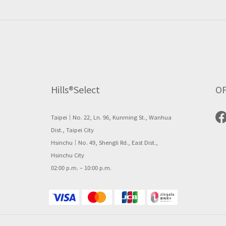
Hills®Select
OF
Taipei｜No. 22, Ln. 96, Kunming St., Wanhua
Dist., Taipei City
Hsinchu｜No. 49, Shengli Rd., East Dist.,
Hsinchu City
02:00 p.m. – 10:00 p.m.