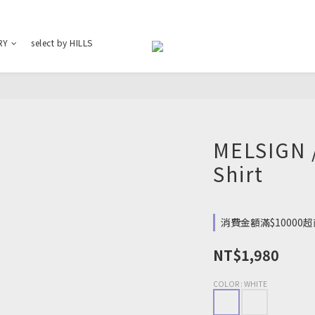
RY
select by HILLS
MELSIGN 
Shirt
消費金額滿$10000超商
NT$1,980
COLOR
: WHITE