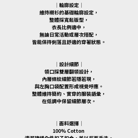
｜輪廓設定｜
維持襯衫的基礎輪廓設定，
整體採寬鬆版型，
衣長比例適中，
無論日常活動或層次搭配，
皆能保持俐落且舒適的穿著狀態。
｜設計細節｜
領口採雙層翻領設計，
內層條紋細節若隱若現，
與左胸口袋配置形成視覺呼應。
整體維持簡約、實穿的服裝語彙，
在低調中保留細節層次。
｜面料選擇｜
100% Cotton