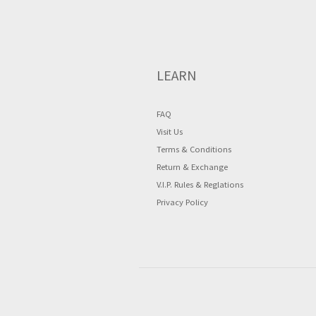
LEARN
FAQ
Visit Us
Terms & Conditions
Return & Exchange
V.I.P. Rules & Reglations
Privacy Policy