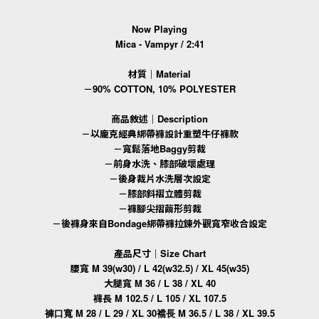
Now Playing
Mica - Vampyr / 2:41
材質｜Material
－90% COTTON, 10% POLYESTER
商品敘述｜Description
－以龐克經典綁帶褲設計重塑牛仔褲款
－寬鬆落地Baggy剪裁
－前身水洗、膝部破壞處理
－後身裁片水洗層次設定
－膝部斜褶立體剪裁
－褲腳尖摺繭形剪裁
－後褲身來自Bondage綁帶褲拉鍊外觀寬窄收合設定
產品尺寸｜Size Chart
腰寬 M 39(w30) / L 42(w32.5) / XL 45(w35)
大腿寬 M 36 / L 38 / XL 40
褲長 M 102.5 / L 105 / XL 107.5
M 28 / L 29 / XL 30
M 36.5 / L 38 / XL 39.5
褲口寬
襠長