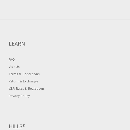
LEARN
FAQ
Visit Us
Terms & Conditions
Return & Exchange
V.I.P. Rules & Reglations
Privacy Policy
HILLS®