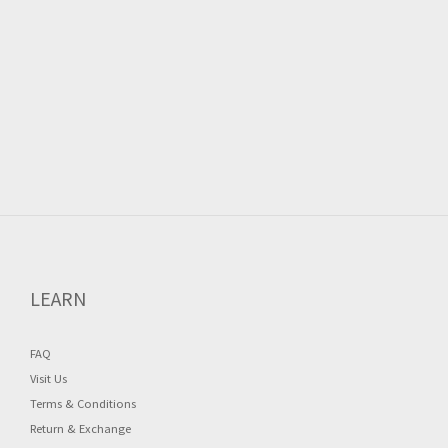
LEARN
FAQ
Visit Us
Terms & Conditions
Return & Exchange