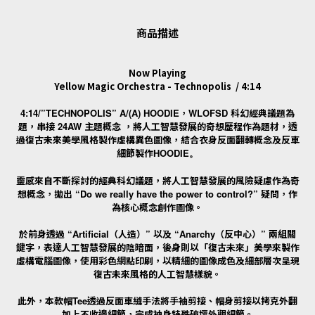
商品描述
Now Playing
Yellow Magic Orchestra - Technopolis / 4:14
4:14/”TECHNOPOLIS” A/(A) HOODIE
，
WLOFSD
科幻經典議題為
題，串接
24AW
主題概念
，將人工智慧發展的奇想歷程作為題材，透
過復古未來美學風格製作虛構異色圖像，結合衣身反面翻轉概念及反車
細節製作
HOODIE。
靈感來自不斷探討的經典科幻議題，將人工智慧發展的風險疑慮作為奇
想概念，拋出
“Do we really have the power to control?”
疑問，作
為核心概念創作圖像。
於前身透過
“Artificial
（人造）
”
以及
“Anarchy
（反中心）
”
兩組關
鍵字，表達人工智慧發展的陰暗面，後身則以「復古未來」美學來製作
虛構電腦圖像，使用彩色網點印刷，以精細的圖像成色及細部層次呈現
復古未來風格的人工智慧樣貌。
此外，本款帽
Tee
透過反面車縫手法將手袖剪接、帽身剪接以拷克外翻
加上不收邊細節，完成袖身特殊破壞外觀細節。