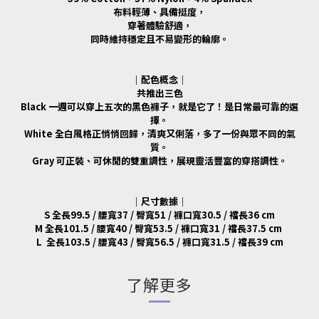
布料輕薄、具備挺度，
穿著體驗舒適，
同時維持穩定且不易變形的輪廓。
｜配色概念｜
共推出三色
Black 一週可以穿上五次的黑色褲子，就是它了！是日常最可靠的選
擇。
White 全白風格正悄悄回歸，清爽又俐落，多了一份與眾不同的氣
質。
Gray 可正裝、可休閒的雙重調性，展現靈活豐富的穿搭調性。
｜尺寸數據｜
S 全長99.5 / 腰寬37 / 臀寬51 / 褲口寬30.5 / 襠長36 cm
M 全長101.5 / 腰寬40 / 臀寬53.5 / 褲口寬31 / 襠長37.5 cm
L 全長103.5 / 腰寬43 / 臀寬56.5 / 褲口寬31.5 / 襠長39 cm
了解更多