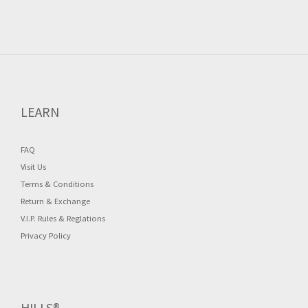
LEARN
FAQ
Visit Us
Terms & Conditions
Return & Exchange
V.I.P. Rules & Reglations
Privacy Policy
HILLS®