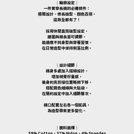
｜輪廓設定｜
一件實穿長褲的必備條件：
極簡設計、修長版型、顏色百搭。
這款全都有了！
採用休閒直筒版型設定，
腰圍與褲長皆可調節，
能適應不同身型與穿著習慣，
在日常造型中保持俐落比例。
｜設計細節｜
褲身多處加入摺線設計，
增加視覺份量感，
後身約克剪接位置略微下移，
搭配跳色縫線與大貼袋，
在簡約設定中加入細節層次。
褲口配置左右各一個釦具，
為造型帶來更多變化。
｜面料選擇｜
59% Cotton，37% Nylon，4% Spandex