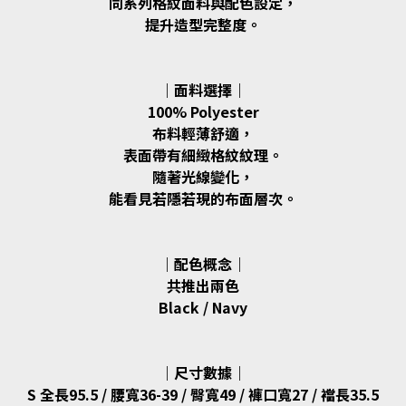
同系列格紋面料與配色設定，
提升造型完整度。
｜面料選擇｜
100% Polyester
布料輕薄舒適，
表面帶有細緻格紋紋理。
隨著光線變化，
能看見若隱若現的布面層次。
｜配色概念｜
共推出兩色
Black / Navy
｜尺寸數據｜
S 全長95.5 / 腰寬36-39 / 臀寬49 / 褲口寬27 / 襠長35.5