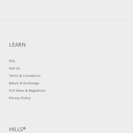
LEARN
FAQ
Visit Us
Terms & Conditions
Return & Exchange
V.I.P. Rules & Reglations
Privacy Policy
HILLS®