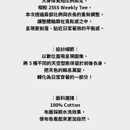
大身採寬短比例設定，
相較 25SS Weekly Tee，
本次透過肩部比例與衣長的重新調整，
讓整體輪廓在寬鬆感之中，
呈現更俐落、貼近日常著用的平衡感。
｜設計細節｜
以數位直噴呈現圖像，
將 5 種不同的天空型態保留於前後衣身，
把天色的瞬息萬變，
轉化為日常穿著的一部分！
｜面料選擇｜
100% Cotton
布面採輕水洗效果，
使布色看起來更加自然。