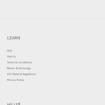
LEARN
FAQ
Visit Us
Terms & Conditions
Return & Exchange
V.I.P. Rules & Reglations
Privacy Policy
HILLS®