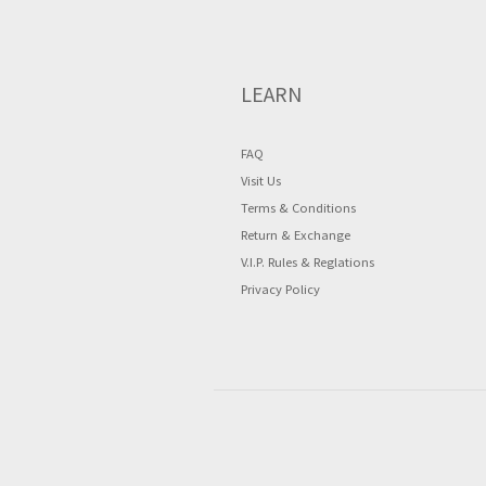
LEARN
FAQ
Visit Us
Terms & Conditions
Return & Exchange
V.I.P. Rules & Reglations
Privacy Policy