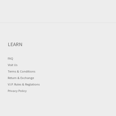
LEARN
FAQ
Visit Us
Terms & Conditions
Return & Exchange
V.I.P. Rules & Reglations
Privacy Policy